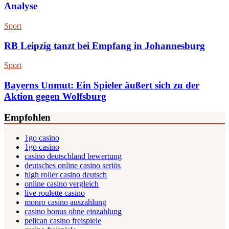
Analyse
Sport
RB Leipzig tanzt bei Empfang in Johannesburg
Sport
Bayerns Unmut: Ein Spieler äußert sich zu der
Aktion gegen Wolfsburg
Empfohlen
1go casino
1go casino
casino deutschland bewertung
deutsches online casino seriös
high roller casino deutsch
online casino vergleich
live roulette casino
monro casino auszahlung
casino bonus ohne einzahlung
pelican casino freispiele