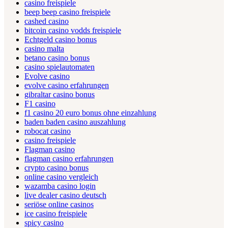
casino freispiele
beep beep casino freispiele
cashed casino
bitcoin casino vodds freispiele
Echtgeld casino bonus
casino malta
betano casino bonus
casino spielautomaten
Evolve casino
evolve casino erfahrungen
gibraltar casino bonus
F1 casino
f1 casino 20 euro bonus ohne einzahlung
baden baden casino auszahlung
robocat casino
casino freispiele
Flagman casino
flagman casino erfahrungen
crypto casino bonus
online casino vergleich
wazamba casino login
live dealer casino deutsch
seriöse online casinos
ice casino freispiele
spicy casino