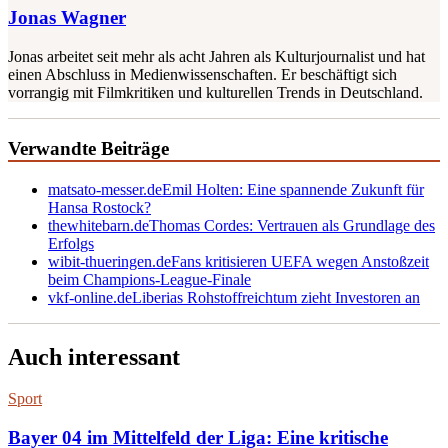
Jonas Wagner
Jonas arbeitet seit mehr als acht Jahren als Kulturjournalist und hat
einen Abschluss in Medienwissenschaften. Er beschäftigt sich
vorrangig mit Filmkritiken und kulturellen Trends in Deutschland.
Verwandte Beiträge
matsato-messer.de
Emil Holten: Eine spannende Zukunft für
Hansa Rostock?
thewhitebarn.de
Thomas Cordes: Vertrauen als Grundlage des
Erfolgs
wibit-thueringen.de
Fans kritisieren UEFA wegen Anstoßzeit
beim Champions-League-Finale
vkf-online.de
Liberias Rohstoffreichtum zieht Investoren an
Auch interessant
Sport
Bayer 04 im Mittelfeld der Liga: Eine kritische