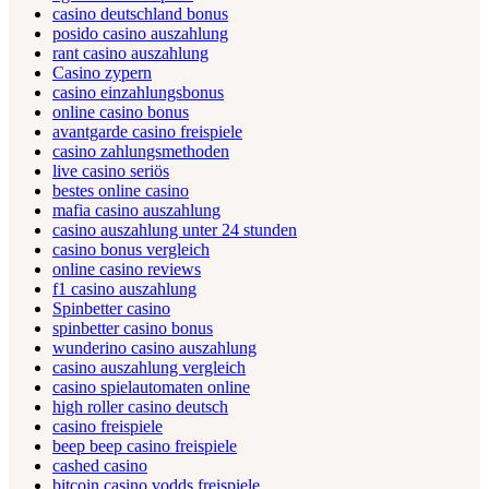
casino deutschland bonus
posido casino auszahlung
rant casino auszahlung
Casino zypern
casino einzahlungsbonus
online casino bonus
avantgarde casino freispiele
casino zahlungsmethoden
live casino seriös
bestes online casino
mafia casino auszahlung
casino auszahlung unter 24 stunden
casino bonus vergleich
online casino reviews
f1 casino auszahlung
Spinbetter casino
spinbetter casino bonus
wunderino casino auszahlung
casino auszahlung vergleich
casino spielautomaten online
high roller casino deutsch
casino freispiele
beep beep casino freispiele
cashed casino
bitcoin casino vodds freispiele