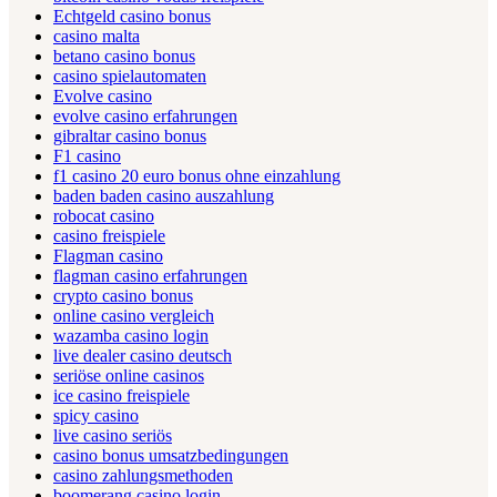
Echtgeld casino bonus
casino malta
betano casino bonus
casino spielautomaten
Evolve casino
evolve casino erfahrungen
gibraltar casino bonus
F1 casino
f1 casino 20 euro bonus ohne einzahlung
baden baden casino auszahlung
robocat casino
casino freispiele
Flagman casino
flagman casino erfahrungen
crypto casino bonus
online casino vergleich
wazamba casino login
live dealer casino deutsch
seriöse online casinos
ice casino freispiele
spicy casino
live casino seriös
casino bonus umsatzbedingungen
casino zahlungsmethoden
boomerang casino login