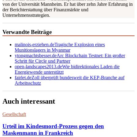
von der Universität Mannheim. Er hat über zehn Jahre Erfahrung in
der Berichterstattung über Finanzmärkte und
Unternehmensstrategien.
Verwandte Beiträge
malinois-erziehen.de
Tragische Explosion eines
Munitionslagers in Myanmar
ytongmachtsbesser.de
Arc Blockchain Testnet: Ein großer
Schritt für Circle und Partner
open-landscapes2013.de
Wie bidirektionales Laden die
Energiewende unterstützt
fairlet.de
Zoll überprüft bundesweit die KEP-Branche auf
Arbeitsschutz
Auch interessant
Gesellschaft
Urteil im Kindesmord-Prozess gegen den
Maskenmann in Frankreich