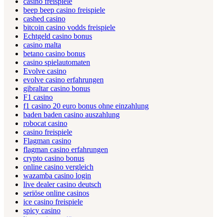
casino freispiele
beep beep casino freispiele
cashed casino
bitcoin casino vodds freispiele
Echtgeld casino bonus
casino malta
betano casino bonus
casino spielautomaten
Evolve casino
evolve casino erfahrungen
gibraltar casino bonus
F1 casino
f1 casino 20 euro bonus ohne einzahlung
baden baden casino auszahlung
robocat casino
casino freispiele
Flagman casino
flagman casino erfahrungen
crypto casino bonus
online casino vergleich
wazamba casino login
live dealer casino deutsch
seriöse online casinos
ice casino freispiele
spicy casino