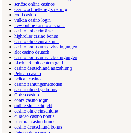
seriöse online casinos
casino schnelle registrierung
rooli casino
vulkan casino login
new online casino australia
casino hohe einsätze
highroller casino bonus
casino ohne einsatzlimit
casino bonus umsatzbedingungen
slot casino deutsch
casino bonus umsatzbedingungen
blackjack mit echtem geld
casino deutschland auszahlung
Pelican casino
pelican casino
casino zahlungsmethoden
casino ohne kyc bonus
Cobra casino
cobra casino login
online slots echtgeld
casino ohne einzahlung
curacao casino bonus
baccarat casino bonus
casino deutschland bonus
gutes online casino