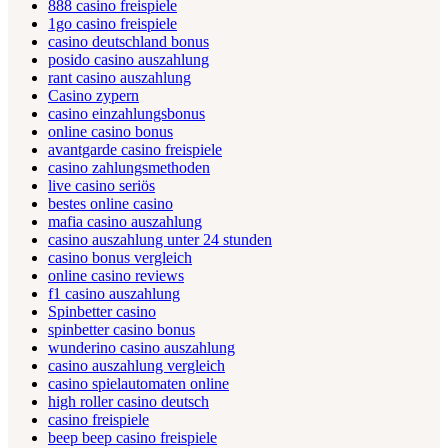
888 casino freispiele
1go casino freispiele
casino deutschland bonus
posido casino auszahlung
rant casino auszahlung
Casino zypern
casino einzahlungsbonus
online casino bonus
avantgarde casino freispiele
casino zahlungsmethoden
live casino seriös
bestes online casino
mafia casino auszahlung
casino auszahlung unter 24 stunden
casino bonus vergleich
online casino reviews
f1 casino auszahlung
Spinbetter casino
spinbetter casino bonus
wunderino casino auszahlung
casino auszahlung vergleich
casino spielautomaten online
high roller casino deutsch
casino freispiele
beep beep casino freispiele