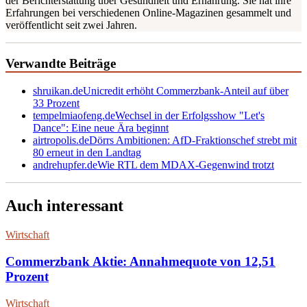
der Berichterstattung über Gesundheit und Ernährung. Sie hat ihre
Erfahrungen bei verschiedenen Online-Magazinen gesammelt und
veröffentlicht seit zwei Jahren.
Verwandte Beiträge
shruikan.de
Unicredit erhöht Commerzbank-Anteil auf über
33 Prozent
tempelmiaofeng.de
Wechsel in der Erfolgsshow "Let's
Dance": Eine neue Ära beginnt
airtropolis.de
Dörrs Ambitionen: AfD-Fraktionschef strebt mit
80 erneut in den Landtag
andrehupfer.de
Wie RTL dem MDAX-Gegenwind trotzt
Auch interessant
Wirtschaft
Commerzbank Aktie: Annahmequote von 12,51
Prozent
Wirtschaft